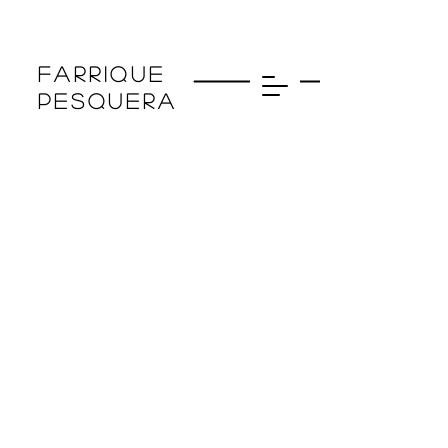
farrique
pesquera
Junta, que no te quiero
2019